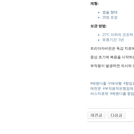
제형:
캡슐 형태
20정 포장
보관 방법:
25°C 이하의 건조
유효기간: 5년
트리아자비린은 독감 치료에
증상 초기에 복용을 시작하
부작용이 발생하면 의사와 
#메벤다졸 구매대행
#항암
매전문
#부작용적은항암제
러스치료제
#메벤다졸 항
야동 사이트