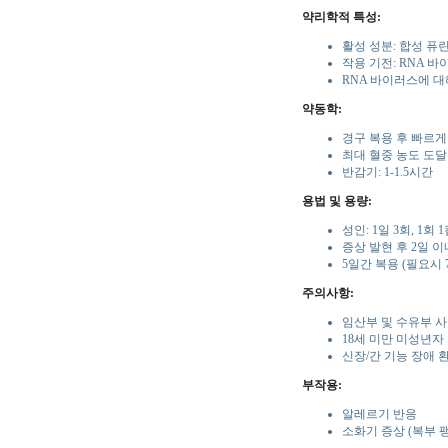
약리학적 특성:
활성 성분: 합성 퓨
작용 기전: RNA 
RNA 바이러스에 
약동학:
경구 복용 후 빠르게
최대 혈중 농도 도달 시
반감기: 1-1.5시간
용법 및 용량:
성인: 1일 3회, 1회 1
증상 발현 후 2일 
5일간 복용 (필요시 
주의사항:
임산부 및 수유부 사
18세 미만 미성년자
신장/간 기능 장애 
부작용:
알레르기 반응
소화기 증상 (복부 팽