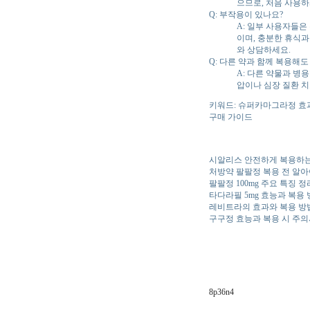
으므로, 처음 사용
Q: 부작용이 있나요?
A: 일부 사용자들은
이며, 충분한 휴식과
와 상담하세요.
Q: 다른 약과 함께 복용해도
A: 다른 약물과 병
압이나 심장 질환 
키워드: 슈퍼카마그라정 효
구매 가이드
시알리스 안전하게 복용하는
처방약 팔팔정 복용 전 알아
팔팔정 100mg 주요 특징 정
타다라필 5mg 효능과 복용
레비트라의 효과와 복용 방
구구정 효능과 복용 시 주
8p36n4