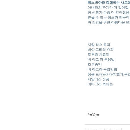
럭스비아와 함께하는 새로운
아내와의 관계가 더 깊어질수
한 신뢰가 한층 더 깊어졌
믿을 수 있는 정보와 전문적
과 건강을 위한 아름다운 변
시알 리스 효과
비아 그라의 효과
조루증 치료제
비 아그 라 복용법
조루증약
비 아그라 구입방법
정품 드래곤3 가격/효과/구
시알리스 정품
비아그라 퀵배송
3m32jm