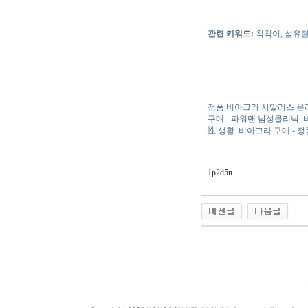
관련 키워드:
칙칙이, 섬유탈
정품 비아그라 시알리스 온
구매 - 파워맨 남성클리닉
性 생활
비아그라 구매 - 
1p2d5n
야동 사이트