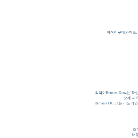
칙칙이구매사이트, 
칙칙이Remans Dooz는
오래 지
Reman’s DOOZ는 리
조
해당