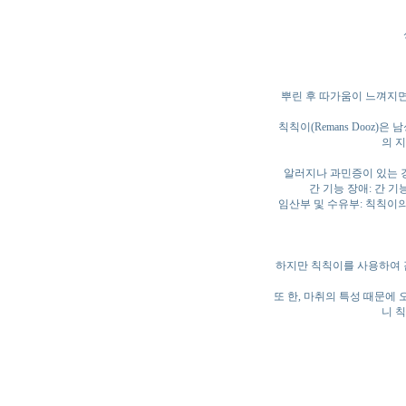
뿌린 후 따가움이 느껴지면
칙칙이(Remans Dooz
의 
알러지나 과민증이 있는 
간 기능 장애: 간 
임산부 및 수유부: 칙칙이의
하지만 칙칙이를 사용하여 감
또 한, 마취의 특성 때문에
니 