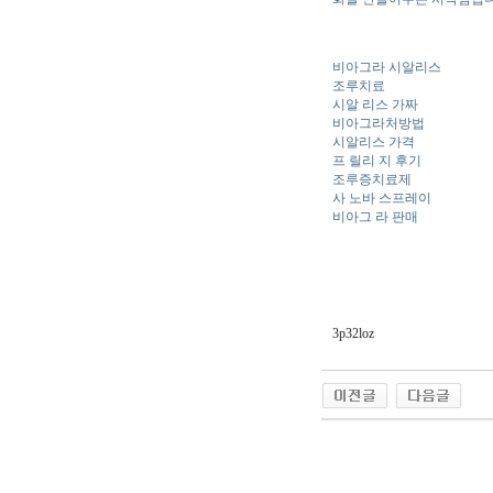
비아그라 시알리스
조루치료
시알 리스 가짜
비아그라처방법
시알리스 가격
프 릴리 지 후기
조루증치료제
사 노바 스프레이
비아그 라 판매
3p32loz
야동 사이트