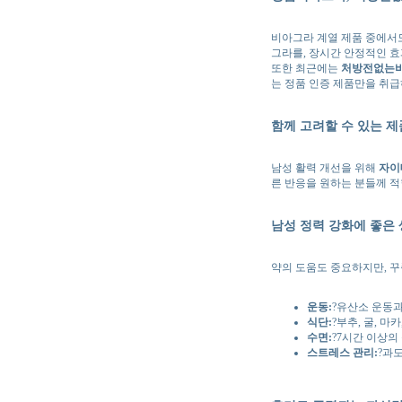
비아그라 계열 제품 중에서
그라를, 장시간 안정적인 
또한 최근에는
처방전없는
는 정품 인증 제품만을 취
함께 고려할 수 있는 
남성 활력 개선을 위해
자이
른 반응을 원하는 분들께 
남성 정력 강화에 좋은 
약의 도움도 중요하지만, 꾸
운동:
?유산소 운동과
식단:
?부추, 굴, 마
수면:
?7시간 이상
스트레스 관리:
?과