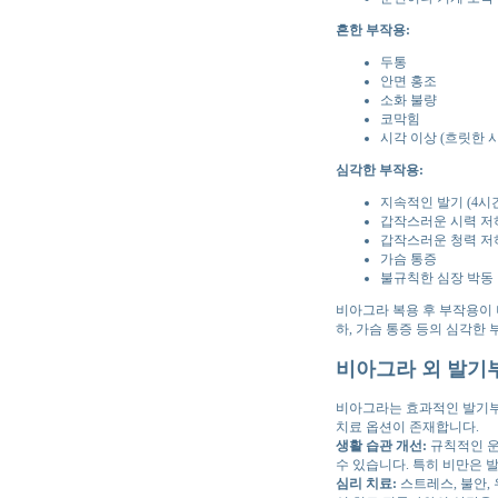
흔한 부작용:
두통
안면 홍조
소화 불량
코막힘
시각 이상 (흐릿한 시
심각한 부작용:
지속적인 발기 (4시
갑작스러운 시력 저
갑작스러운 청력 저
가슴 통증
불규칙한 심장 박동
비아그라 복용 후 부작용이 
하, 가슴 통증 등의 심각한
비아그라 외 발기부
비아그라는 효과적인 발기부
치료 옵션이 존재합니다.
생활 습관 개선:
규칙적인 운
수 있습니다. 특히 비만은 
심리 치료:
스트레스, 불안,