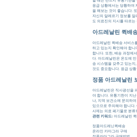
할 때는 반드시 유통기한을 
응급 상황에서는 당황하여 제
을 해보는 것이 좋습니다. 
자신의 알레르기 정보를 알리
도 의료진의 지시를 따르는
아드레날린 퀵배송
아드레날린 퀵배송 서비스를 
하고 있는지 확인해야 합니
합니다. 또한, 배송 과정에
다. 아드레날린은 온도에 민
송 시스템을 갖추고 있는지,
것도 중요합니다. 응급 상황
정품 아드레날린 보
아드레날린은 직사광선을 피하
야 합니다. 유통기한이 지난
나, 지역 보건소에 문의하여
있으므로 주의해야 합니다.
사제는 의료 폐기물로 분류되
관련 키워드:
아드레날린 퀵배
정품아드레닌퀵배송
온라인 카마그라 구매
정품카마그라 구매방법