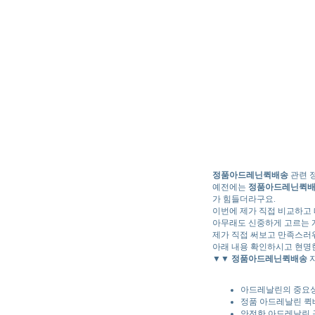
정품아드레닌퀵배송
관련 
예전에는
정품아드레닌퀵
가 힘들더라구요.
이번에 제가 직접 비교하고
아무래도 신중하게 고르는 게
제가 직접 써보고 만족스러
아래 내용 확인하시고 현명
▼▼
정품아드레닌퀵배송
자
아드레날린의 중요성
정품 아드레날린 퀵배
안전한 아드레날린 