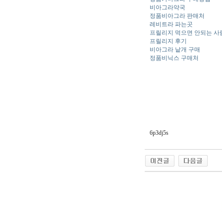
비아그라약국
정품비아그라 판매처
레비트라 파는곳
프릴리지 먹으면 안되는 사
프릴리지 후기
비아그라 낱개 구매
정품비닉스 구매처
6p3dj5s
야동 사이트