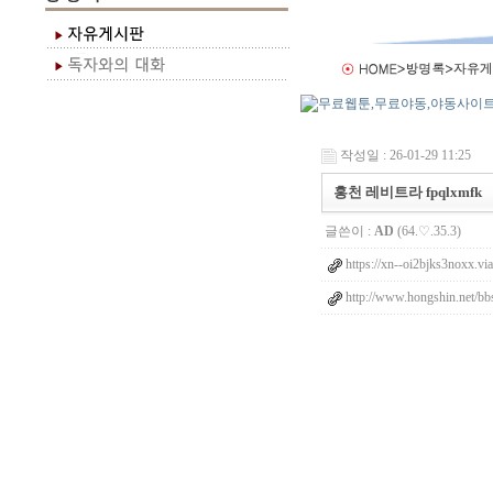
작성일 : 26-01-29 11:25
홍천 레비트라 fpqlxmfk
글쓴이 :
AD
(64.♡.35.3)
https://xn--oi2bjks3noxx.via
http://www.hongshin.net/bb