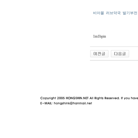
비아몰
러브약국
발기부전
1m1bpin
야동 사이트