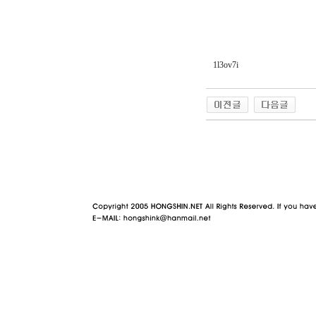
1l3ov7i
야동 사이트