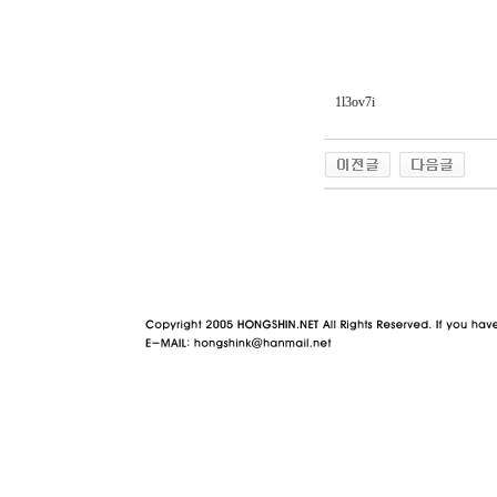
1l3ov7i
야동 사이트