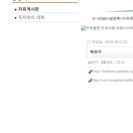
작성일 : 26-01-29 11:25
북토끼
글쓴이 :
AD
(64.♡.35.3)
https://booktoki.manatoki.to
http://www.hongshin.net/bb