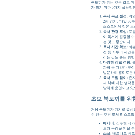
북토끼가 되는 것은 결코 어
가 되기 위한 5가지 실용적
독서 목표 설정:
막연
2권 읽기', '매일 
스스로에게 작은 보
독서 환경 조성:
조용
여 독서에 집중할 수
는 것도 좋습니다.
독서 시간 확보:
바쁜
전 등 자투리 시간을
리는 것도 좋은 방법
다양한 장르 경험:
좋
과학 등 다양한 분야
방문하여 흥미로운 
독서 모임 참여:
혼자
과 책에 대한 생각을
발하게 운영되고 있으
초보 북토끼를 위
처음 북토끼가 되기로 결심했
수 있는 추천 도서 리스트입
에세이:
김수현 작가의
로와 공감을 얻을 수
소설:
베르나르 베르베