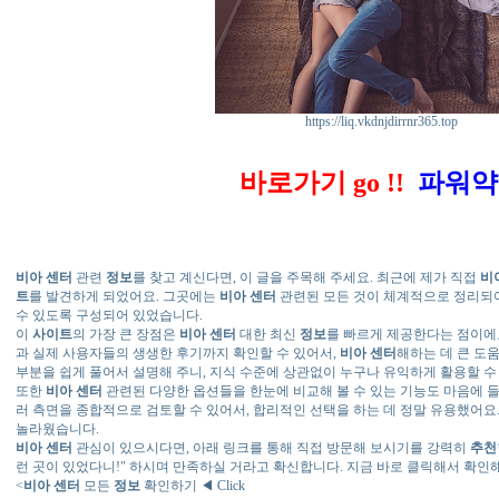
https://liq.vkdnjdirrnr365.top
바로가기 go !!
파워약
비아 센터
관련
정보
를 찾고 계신다면, 이 글을 주목해 주세요. 최근에 제가 직접
비
트
를 발견하게 되었어요. 그곳에는
비아 센터
관련된 모든 것이 체계적으로 정리되어
수 있도록 구성되어 있었습니다.
이
사이트
의 가장 큰 장점은
비아 센터
대한 최신
정보
를 빠르게 제공한다는 점이에
과 실제 사용자들의 생생한 후기까지 확인할 수 있어서,
비아 센터
해하는 데 큰 도
부분을 쉽게 풀어서 설명해 주니, 지식 수준에 상관없이 누구나 유익하게 활용할 수
또한
비아 센터
관련된 다양한 옵션들을 한눈에 비교해 볼 수 있는 기능도 마음에 들
러 측면을 종합적으로 검토할 수 있어서, 합리적인 선택을 하는 데 정말 유용했어요.
놀라웠습니다.
비아 센터
관심이 있으시다면, 아래 링크를 통해 직접 방문해 보시기를 강력히
추천
런 곳이 있었다니!" 하시며 만족하실 거라고 확신합니다. 지금 바로 클릭해서 확인해
<
비아 센터
모든
정보
확인하기 ◀ Click