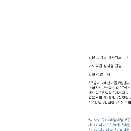
암을 굶기는 대사치료 COC
미토의원 김자영 원장
암면역 클리닉
#구충제 #메벤다졸 #알벤다졸
면역치료 #면역센터 #T세포
벨드럭 #유방암 #대사치료 
외음부암 #대장암 #직장암 #
기 #강남 #강남역 #신논현역
#러시아 구매/배송대행
#
제
#바이러스치료제
#메
틴
#러시아배송
#이버멕틴