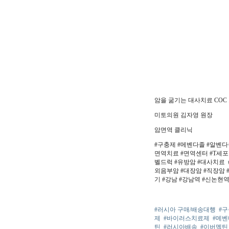
암을 굶기는 대사치료 COC
미토의원 김자영 원장
암면역 클리닉
#구충제 #메벤다졸 #알벤다졸
면역치료 #면역센터 #T세포
벨드럭 #유방암 #대사치료 
외음부암 #대장암 #직장암 #
기 #강남 #강남역 #신논현역
#러시아 구매/배송대행
#
제
#바이러스치료제
#메
틴
#러시아배송
#이버멕틴