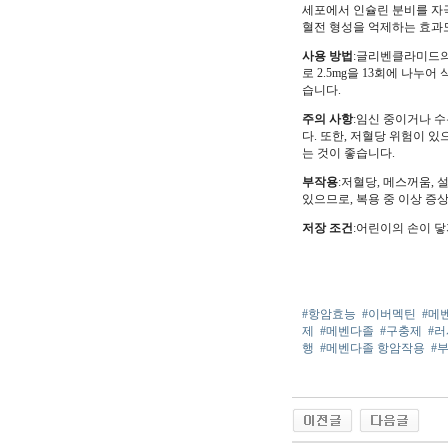
세포에서 인슐린 분비를 자
혈전 형성을 억제하는 효과
사용 방법
:글리벤클라미드의 
로 2.5mg을 13회에 나누어
습니다.
주의 사항
:임신 중이거나 수
다. 또한, 저혈당 위험이
는 것이 좋습니다.
부작용
:저혈당, 메스꺼움, 
있으므로, 복용 중 이상 증
저장 조건
:어린이의 손이 
#항암효능
#이버멕틴
#메
제
#메벤다졸
#구충제
#러
행
#메벤다졸 항암작용
#