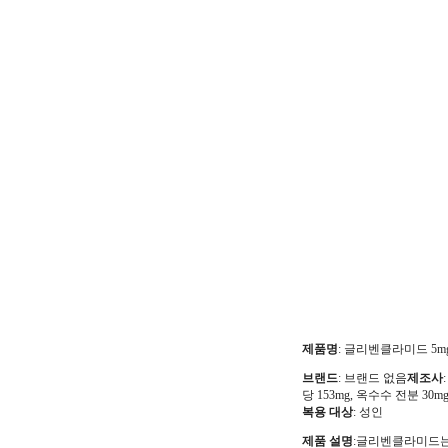
제품명
: 글리벤클라미드 5m
브랜드
: 브랜드 없음
제조사
당 153mg, 옥수수 전분 30
복용 대상
: 성인
제품 설명
:글리벤클라미드는