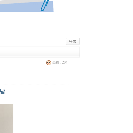
조회 : 204
만남