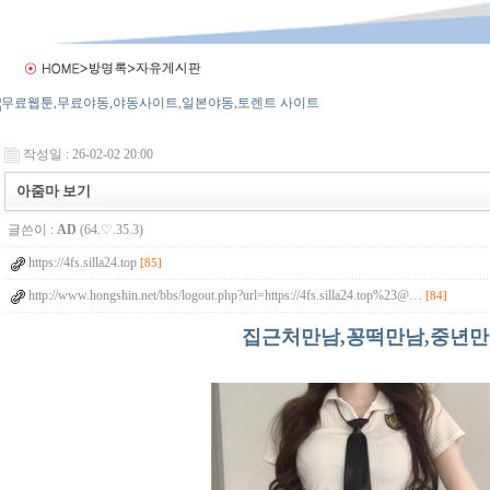
작성일 : 26-02-02 20:00
아줌마 보기
글쓴이 :
AD
(64.♡.35.3)
https://4fs.silla24.top
[85]
http://www.hongshin.net/bbs/logout.php?url=https://4fs.silla24.top%23@…
[84]
집근처만남,꽁떡만남,중년