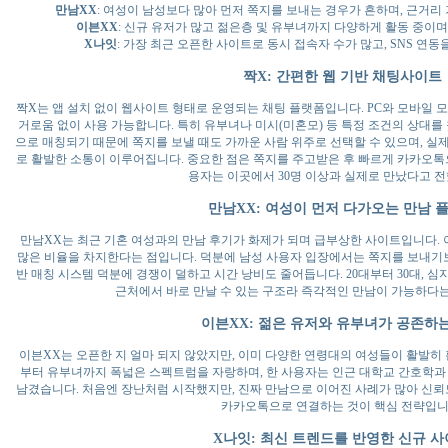
만남XX
: 여성이 남성보다 많아 먼저 쪽지를 보내는 경우가 흔하며, 근거리 
이븐XX
: 신규 유저가 많고 젊은층 및 유부녀까지 다양하게 활동 중이며
X나잇
: 가장 최근 오픈한 사이트로 동시 접속자 수가 많고, SNS 연동
짝X: 간편한 웹 기반 채팅사이트
짝X는 앱 설치 없이 웹사이트 형태로 운영되는 채팅 플랫폼입니다. PC와 모바일 
거로움 없이 사용 가능합니다. 특히 유부녀나 미시(미혼모) 등 특정 조건의 상대를
으로 매칭되기 때문에 쪽지를 보낼 때도 가까운 사람 위주로 선택할 수 있으며, 실제
로 활발한 소통이 이루어집니다. 중요한 점은 쪽지를 주고받은 후 빠르게 카카오톡
용자는 이곳에서 30명 이상과 실제로 만났다고 
만남XX: 여성이 먼저 다가오는 만남 
만남XX는 최근 기혼 여성과의 만남 후기가 화제가 되며 급부상한 사이트입니다. 
많은 비율을 차지한다는 점입니다. 덕분에 남성 사용자 입장에서는 쪽지를 보내기보
반 매칭 시스템 덕분에 경쟁이 덜하고 시간 낭비도 줄어듭니다. 20대부터 30대, 
근처에서 바로 만날 수 있는 구조라 즉각적인 만남이 가능하다는
이븐XX: 젊은 유저와 유부녀가 공존하
이븐XX는 오픈한 지 얼마 되지 않았지만, 이미 다양한 연령대의 여성들이 활발히 
부터 유부녀까지 폭넓은 스펙트럼을 자랑하며, 한 사용자는 인근 대학교 간호학과
남겼습니다. 처음엔 장난처럼 시작했지만, 진짜 만남으로 이어진 사례가 많아 신뢰
카카오톡으로 연결하는 것이 핵심 전략입니
X나잇: 최신 트렌드를 반영한 신규 