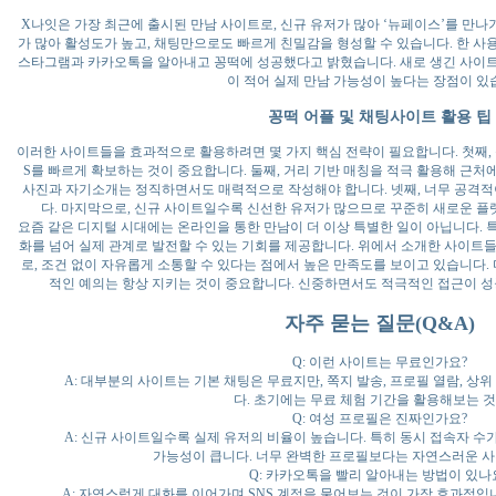
X나잇은 가장 최근에 출시된 만남 사이트로, 신규 유저가 많아 ‘뉴페이스’를 만나
가 많아 활성도가 높고, 채팅만으로도 빠르게 친밀감을 형성할 수 있습니다. 한 사용
스타그램과 카카오톡을 알아내고 꽁떡에 성공했다고 밝혔습니다. 새로 생긴 사이
이 적어 실제 만남 가능성이 높다는 장점이 있
꽁떡 어플 및 채팅사이트 활용 팁
이러한 사이트들을 효과적으로 활용하려면 몇 가지 핵심 전략이 필요합니다. 첫째,
S를 빠르게 확보하는 것이 중요합니다. 둘째, 거리 기반 매칭을 적극 활용해 근처
사진과 자기소개는 정직하면서도 매력적으로 작성해야 합니다. 넷째, 너무 공격적
다. 마지막으로, 신규 사이트일수록 신선한 유저가 많으므로 꾸준히 새로운 플
요즘 같은 디지털 시대에는 온라인을 통한 만남이 더 이상 특별한 일이 아닙니다.
화를 넘어 실제 관계로 발전할 수 있는 기회를 제공합니다. 위에서 소개한 사이트
로, 조건 없이 자유롭게 소통할 수 있다는 점에서 높은 만족도를 보이고 있습니다.
적인 예의는 항상 지키는 것이 중요합니다. 신중하면서도 적극적인 접근이 성
자주 묻는 질문(Q&A)
Q: 이런 사이트는 무료인가요?
A: 대부분의 사이트는 기본 채팅은 무료지만, 쪽지 발송, 프로필 열람, 상
다. 초기에는 무료 체험 기간을 활용해보는 것
Q: 여성 프로필은 진짜인가요?
A: 신규 사이트일수록 실제 유저의 비율이 높습니다. 특히 동시 접속자 수가
가능성이 큽니다. 너무 완벽한 프로필보다는 자연스러운 사
Q: 카카오톡을 빨리 알아내는 방법이 있나
A: 자연스럽게 대화를 이어가며 SNS 계정을 물어보는 것이 가장 효과적입니