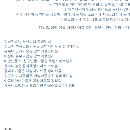
는 “카톡으로 이야기하면 더 편할 것 같아요”라고 부
Q: 유부녀와의 만남은 법적으로 문제가 없나
A: 상대방이 동의하는 성인이라면 법적 문제는 없습니다. 다만, 감정적·윤
이 필요합니다. 항상 상호 존중을 바탕으로 행
키워드: 꽁떡 어플, 채팅사이트 후기, 유부녀 만남, 거리순 매
집근처만남,꽁떡만남,중년만남
집근처 섹파만들기좋은 꽁떡사이트들 정리해드림
유부녀 만나기좋은 꽁떡어플모아봄
아줌마,유부녀많은 꽁떡어플정리
애인만들기, 친구만들기좋은 채팅사이트순위
유부녀많은 꽁떡채팅사이트 모아봄
꽁떡하기좋은 채팅사이트들 정리해줌
집근처 미시들많은 만남어플순위 정리해드림
아줌마만나기좋은 꽁떡어플들 정리함
유부녀들많아서 요즘핫한 만남어플들순위정리
3l34fs