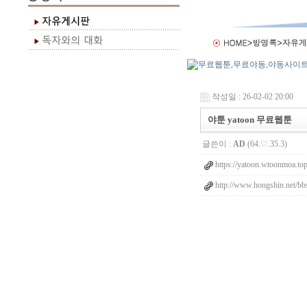
작성일 : 26-02-02 20:00
야툰 yatoon 무료웹툰
글쓴이 :
AD
(64.♡.35.3)
https://yatoon.wtoonmoa.to
http://www.hongshin.net/bb