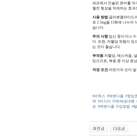
세포에서 인슐린 분비를 자
혈전 형성을 억제하는 효과
사용 방법
:글리벤클라미드의 
로 2.5mg을 13회에 나누어
습니다.
주의 사항
:임신 중이거나 수
다. 또한, 저혈당 위험이
는 것이 좋습니다.
부작용
:저혈당, 메스꺼움, 
있으므로, 복용 중 이상 증
저장 조건
:어린이의 손이 
#버목스
#메벤다졸
#항암
제
#러시아 구매/배송대행
송
#메벤다졸 구입방법
#