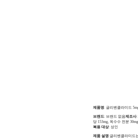
제품명
: 글리벤클라미드 5m
브랜드
: 브랜드 없음
제조사
당 153mg, 옥수수 전분 30
복용 대상
: 성인
제품 설명
:글리벤클라미드는