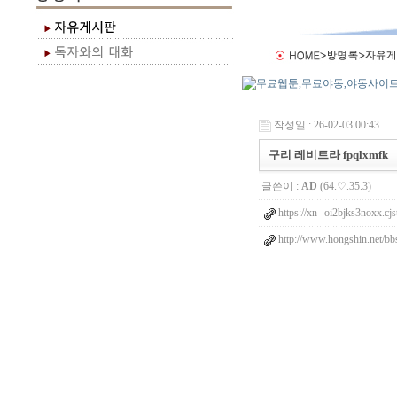
작성일 : 26-02-03 00:43
구리 레비트라 fpqlxmfk
글쓴이 :
AD
(64.♡.35.3)
https://xn--oi2bjks3noxx.cjs
http://www.hongshin.net/bb