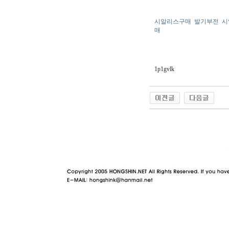
시알리스구매
발기부전
시
매
1p1gvlk
야동 사이트