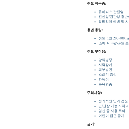
주요 적응증:
류마티스 관절염
전신성/원판상 홍반
말라리아 예방 및 
용법 용량:
성인: 1일 200-400mg
소아: 6.5mg/kg/
주요 부작용:
망막병증
시력장애
피부발진
소화기 증상
간독성
근육병증
주의사항:
정기적인 안과 검진
간/신장 기능 저하 
임신 중 사용 주의
어린이 접근 금지
금기: