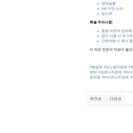
망막질환
6세 미만 소아
임신부
특별 주의사항:
용량 의존적 망막독
장기 사용 시 주기적
근력약화 시 즉시 
이 약은 전문의 처방이 필요
#항암제
#당뇨병치료제
#
방약
#코로나치료제
#러
암작용
#바이러스치료제
야동 사이트