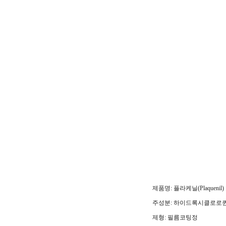
제품명: 플라케닐(Plaquenil)
주성분: 하이드록시클로로퀸 
제형: 필름코팅정