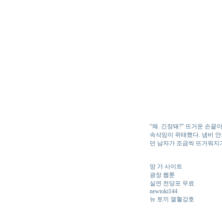
“왜. 긴장돼?” 뜨거운 손끝이
속삭임이 위태했다. 냄비 안
던 남자가 조금씩 뜨거워지
망 가 사이트
광장 웹툰
실연 전당포 무료
newtoki144
뉴 토끼 열혈강호