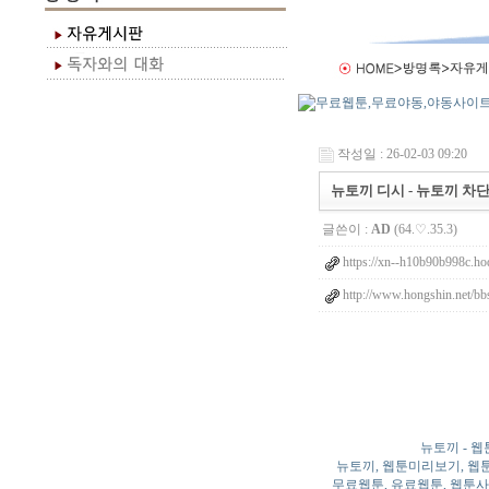
작성일 : 26-02-03 09:20
뉴토끼 디시 - 뉴토끼 차단복
글쓴이 :
AD
(64.♡.35.3)
https://xn--h10b90b998c.ho
http://www.hongshin.net/b
뉴토끼 - 
뉴토끼, 웹툰미리보기, 웹
무료웹툰, 유료웹툰, 웹툰사이