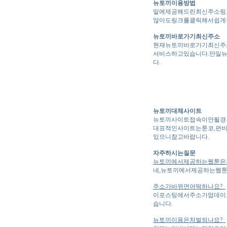
뉴토끼이용방법
밑에제공해드린최신주소링
않아도링크를클릭해서쉽게
뉴토끼바로가기최신주소
현재뉴토끼바로가기최신주소는n
서비스하고있습니다.만일
다.
뉴토끼대체사이트
뉴토끼사이트접속이안될경
대표적인사이트는툰코,펀비
있으니참고바랍니다.
자주하시는질문
뉴토끼에서제공하는웹툰은
네,뉴토끼에서제공하는웹
주소가바뀌면어떡하나요?
이포스팅에서주소가업데이
습니다.
뉴토끼이용은처벌되나요?