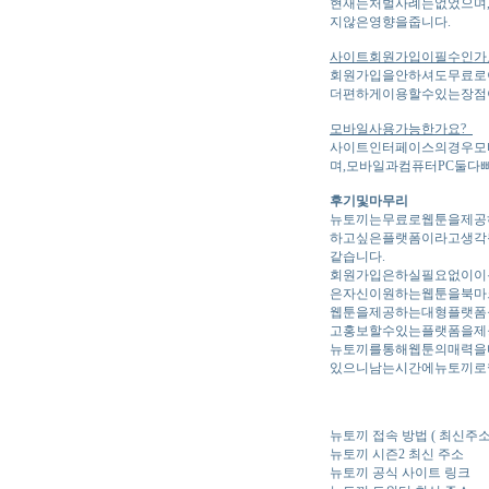
현재는처벌사례는없었으며
지않은영향을줍니다.
사이트회원가입이필수인가
회원가입을안하셔도무료로
더편하게이용할수있는장점
모바일사용가능한가요?
사이트인터페이스의경우모
며,모바일과컴퓨터PC둘다
후기및마무리
뉴토끼는무료로웹툰을제공
하고싶은플랫폼이라고생각
같습니다.
회원가입은하실필요없이이
은자신이원하는웹툰을북마
웹툰을제공하는대형플랫폼
고홍보할수있는플랫폼을제
뉴토끼를통해웹툰의매력을
있으니남는시간에뉴토끼로
뉴토끼 접속 방법 ( 최신주
뉴토끼 시즌2 최신 주소
뉴토끼 공식 사이트 링크