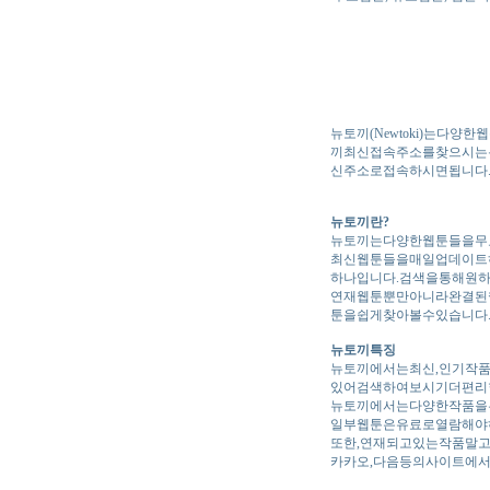
뉴토끼(Newtoki)는
끼최신접속주소를찾으시는
신주소로접속하시면됩니다
뉴토끼란?
뉴토끼는다양한웹툰들을무
최신웹툰들을매일업데이트
하나입니다.검색을통해원
연재웹툰뿐만아니라완결된
툰을쉽게찾아볼수있습니다
뉴토끼특징
뉴토끼에서는최신,인기작
있어검색하여보시기더편리
뉴토끼에서는다양한작품을
일부웹툰은유료로열람해야
또한,연재되고있는작품말
카카오,다음등의사이트에