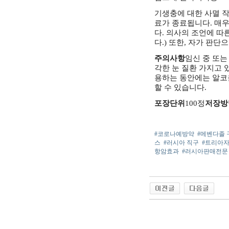
기생충에 대한 사멸 작
료가 종료됩니다.
매우
다.
의사의 조언에 따른
다.)
또한, 자가 판단
주의사항
임신 중 또는
각한 눈 질환 가지고 
용하는 동안에는 알코
할 수 있습니다.
포장단위
100정
저장방
#코로나예방약
#메벤다졸
스
#러시아 직구
#트리아
항암효과
#러시아판매전문
야동 사이트