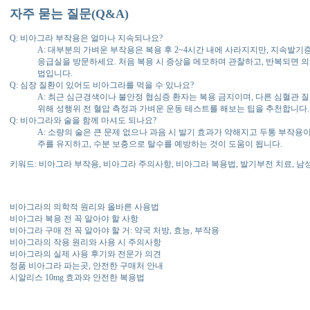
자주 묻는 질문(Q&A)
Q: 비아그라 부작용은 얼마나 지속되나요?
A: 대부분의 가벼운 부작용은 복용 후 2~4시간 내에 사라지지만, 지속발
응급실을 방문하세요. 처음 복용 시 증상을 메모하며 관찰하고, 반복되면 
법입니다.
Q: 심장 질환이 있어도 비아그라를 먹을 수 있나요?
A: 최근 심근경색이나 불안정 협심증 환자는 복용 금지이며, 다른 심혈관 
위해 성행위 전 혈압 측정과 가벼운 운동 테스트를 해보는 팁을 추천합니다.
Q: 비아그라와 술을 함께 마셔도 되나요?
A: 소량의 술은 큰 문제 없으나 과음 시 발기 효과가 약해지고 두통 부작용이 
주를 유지하고, 수분 보충으로 탈수를 예방하는 것이 도움이 됩니다.
키워드: 비아그라 부작용, 비아그라 주의사항, 비아그라 복용법, 발기부전 치료, 남
비아그라의 의학적 원리와 올바른 사용법
비아그라 복용 전 꼭 알아야 할 사항
비아그라 구매 전 꼭 알아야 할 거: 약국 처방, 효능, 부작용
비아그라의 작용 원리와 사용 시 주의사항
비아그라의 실제 사용 후기와 전문가 의견
정품 비아그라 파는곳, 안전한 구매처 안내
시알리스 10mg 효과와 안전한 복용법