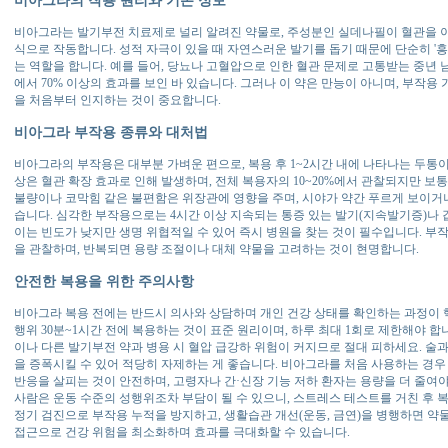
비아그라는 발기부전 치료제로 널리 알려진 약물로, 주성분인 실데나필이 혈관을 
식으로 작동합니다. 성적 자극이 있을 때 자연스러운 발기를 돕기 때문에 단순히 '
는 역할을 합니다. 예를 들어, 당뇨나 고혈압으로 인한 혈관 문제로 고통받는 중년 
에서 70% 이상의 효과를 보인 바 있습니다. 그러나 이 약은 만능이 아니며, 부작용
을 처음부터 인지하는 것이 중요합니다.
비아그라 부작용 종류와 대처법
비아그라의 부작용은 대부분 가벼운 편으로, 복용 후 1~2시간 내에 나타나는 두통
상은 혈관 확장 효과로 인해 발생하며, 전체 복용자의 10~20%에서 관찰되지만 보통
불량이나 코막힘 같은 불편함은 위장관에 영향을 주며, 시야가 약간 푸르게 보이거
습니다. 심각한 부작용으로는 4시간 이상 지속되는 통증 있는 발기(지속발기증)나 
이는 빈도가 낮지만 생명 위협적일 수 있어 즉시 병원을 찾는 것이 필수입니다. 부
을 관찰하며, 반복되면 용량 조절이나 대체 약물을 고려하는 것이 현명합니다.
안전한 복용을 위한 주의사항
비아그라 복용 전에는 반드시 의사와 상담하며 개인 건강 상태를 확인하는 과정이 
행위 30분~1시간 전에 복용하는 것이 표준 원리이며, 하루 최대 1회로 제한해야 합
이나 다른 발기부전 약과 병용 시 혈압 급강하 위험이 커지므로 절대 피하세요. 술
을 증폭시킬 수 있어 적당히 자제하는 게 좋습니다. 비아그라를 처음 사용하는 경우 저
반응을 살피는 것이 안전하며, 고령자나 간·신장 기능 저하 환자는 용량을 더 줄여야
사람은 운동 수준의 성행위조차 부담이 될 수 있으니, 스트레스 테스트를 거친 후 
정기 검진으로 부작용 누적을 방지하고, 생활습관 개선(운동, 금연)을 병행하면 약물
접근으로 건강 위험을 최소화하며 효과를 극대화할 수 있습니다.