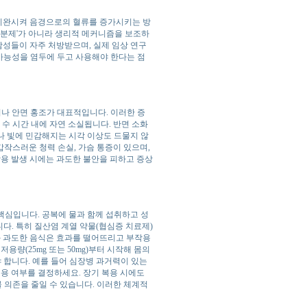
이완시켜 음경으로의 혈류를 증가시키는 방
흥분제'가 아니라 생리적 메커니즘을 보조하
남성들이 자주 처방받으며, 실제 임상 연구
 가능성을 염두에 두고 사용해야 한다는 점
이나 안면 홍조가 대표적입니다. 이러한 증
 수 시간 내에 자연 소실됩니다. 반면 소화
나 빛에 민감해지는 시각 이상도 드물지 않
갑작스러운 청력 손실, 가슴 통증이 있으며,
작용 발생 시에는 과도한 불안을 피하고 증상
핵심입니다. 공복에 물과 함께 섭취하고 성
니다. 특히 질산염 계열 약물(협심증 치료제)
과 과도한 음식은 효과를 떨어뜨리고 부작용
용량(25mg 또는 50mg)부터 시작해 몸의
 합니다. 예를 들어 심장병 과거력이 있는
복용 여부를 결정하세요. 장기 복용 시에도
 의존을 줄일 수 있습니다. 이러한 체계적