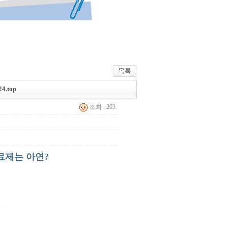
.top
조회 : 203
치료제는 아연?