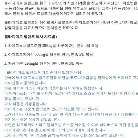
블라디미르 젤렌코는 한국과 프랑스의 치료 사례들을 참고하여 자신만의 치료법을 
는 동영상을 만들어 트럼프 대통령을 향해 유투브에 올렸다. 그 하나의 동영상이 F
에서 인터뷰 하면서 트럼프 대통령에게까지 알려지게 되었다.
블라디미르 젤렌코는 하이드록시클로로퀸+아지트로마이신+황산 아연 3가지 약물로 이미 
감염자들을 치료하였으며 완치율은 100%이다.
블라디미르 젤렌코 박사 치료법 :
1. 하이드록시클로로퀸 200mg을 하루에 2번, 연속 5일 복용
2. 아지트로마이신 500mg을 하루에 한번, 연속 5일 복용
3. 황산 아연 220mg을 하루에 한번, 연속 5일 복용
- 블라디미르 젤렌코 인터뷰 중에서 발췌한 내용 -
한국에서 하이드록시클로로퀸과 아연을 코로나19 감염증 환자들에게 투여하고 
마이신을 사용하였습니다.
저는 이 바이러스가 어떻게 작동하는지 이해하길 원했습니다.
이 바이러스는 다른 모든 바이러스와 마찬가지로 스스로 자라지 못해서 인간의 세포
템을 훔치는 것입니다.
이 녀석들은 기생충입니다.
바이러스는 그렇게 함으로써 인간의 세포를 죽이게 됩니다.
그래서 저는 사람들이 감기에 걸리면 먹게 되는 아연에 대해서 깨닫기 시작했습니다
거기에는 숨은 이유가 있었습니다.
아연은 리프리케이츠라고 불리우는 효소를 제어할 수 있어 바이러스의 유전 물질을 
리프리케이츠라는 효소는 바이러스의 숫자가 늘어 나게 합니다.
그런데 아연이 바이러스를 꼼짝 못하게 한다는 것은 상상도 못한 일입니다.