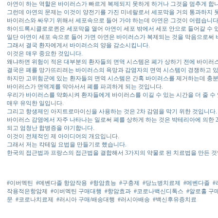
아연이 하는 역할은 바이러스가 빠르게 복제되지 못하게 하거나 그것을 멈추게 합니
그런데 아연의 문제는 이것이 양전기를 가진 미네랄로서 세포막을 거의 통과하지 
바이러스와 싸우기 위해서 세포속으로 들어 가야 하는데 아연은 그것이 어렵습니다
하이드록시클로로퀸은 세포막을 열어 아연이 세포 밖에서 세포 안으로 들어갈 수 
일단 아연이 세포 속으로 들어 가면 아연은 바이러스가 복제되는 것을 막음으로써
그래서 결국 환자에게서 바이러스의 양을 감소시킵니다.
이것은 매우 중요한 것입니다.
왜냐하면 위험이 적은 대부분의 환자들의 면역 시스템은 폐가 상하기 전에 바이러스
결국은 폐를 망가뜨리려는 바이러스의 욕망과 감염자의 면역 시스템이 경쟁하고 있
하지만 고위험군에 있는 환자들의 면역 시스템은 간혹 바이러스를 제거하는데 충분
바이러스가 면역계를 막아서서 폐를 파괴하게 되는 것입니다.
우리가 바이러스를 약화시켜 환자들에게 바이러스를 이길 수 있는 시간을 더 줄 수
매우 유익한 일입니다.
그리고 항생제인 아지트로마이신을 사용하는 것은 2차 감염을 막기 위한 것입니다.
바이러스 감염에서 자주 나타나는 일로써 폐를 상하게 하는 것은 박테리아에 의한 
되고 엄청난 합병증을 야기합니다.
이것이 전체적인 제 아이디어의 개요입니다.
그래서 저는 칵테일 요법을 만들기로 했습니다.
한국의 접근법과 프랑스의 접근법을 결합해서 3가지의 약물로 된 치료법을 만든 것
#이버멕틴
#메벤다졸 항암작용
#항암효능
#구충제
#당뇨병치료제
#메벤다졸
#
작용적은항암제
#이버멕틴 구매대행
#항암효과
#코로나백신디톡스
#알로홀 구
문
#코로나치료제
#러시아 구매/배송대행
#러시아배송
#백신후유증치료