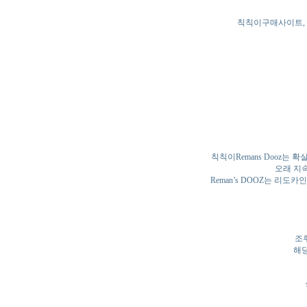
칙칙이구매사이트, 
칙칙이Remans Dooz는
오래 지
Reman’s DOOZ는 리
조
해당