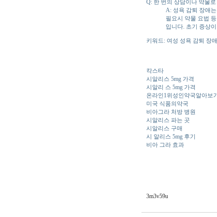
Q: 한 번의 상담이나 약물로
A: 성욕 감퇴 장애
필요시 약물 요법 
입니다. 초기 증상
키워드: 여성 성욕 감퇴 장애
칵스타
시알리스 5mg 가격
시알리 스 5mg 가격
온라인1위성인약국알아보
미국 식품의약국
비아그라 처방 병원
시알리스 파는 곳
시알리스 구매
시 알리스 5mg 후기
비아 그라 효과
3m3v59u