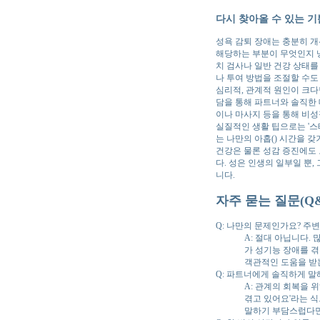
다시 찾아올 수 있는 기
성욕 감퇴 장애는 충분히 개
해당하는 부분이 무엇인지 
치 검사나 일반 건강 상태를
나 투여 방법을 조절할 수도
심리적, 관계적 원인이 크다
담을 통해 파트너와 솔직한 
이나 마사지 등을 통해 비성
실질적인 생활 팁으로는 '스테이
는 나만의 아홉() 시간을 갖
건강은 물론 성감 증진에도 
다. 성은 인생의 일부일 뿐
니다.
자주 묻는 질문(Q&
Q: 나만의 문제인가요? 주
A: 절대 아닙니다.
가 성기능 장애를 겪
객관적인 도움을 받
Q: 파트너에게 솔직하게 말
A: 관계의 회복을 
겪고 있어요'라는 
말하기 부담스럽다면