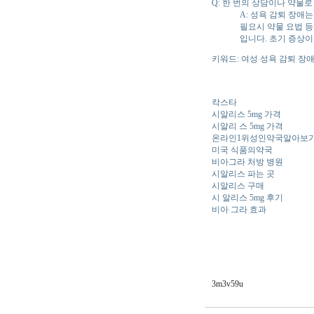
Q: 한 번의 상담이나 약물로
A: 성욕 감퇴 장애
필요시 약물 요법 
입니다. 초기 증상
키워드: 여성 성욕 감퇴 장애
칵스타
시알리스 5mg 가격
시알리 스 5mg 가격
온라인1위성인약국알아보
미국 식품의약국
비아그라 처방 병원
시알리스 파는 곳
시알리스 구매
시 알리스 5mg 후기
비아 그라 효과
3m3v59u