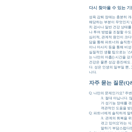
다시 찾아올 수 있는 기
성욕 감퇴 장애는 충분히 개
해당하는 부분이 무엇인지 
치 검사나 일반 건강 상태를
나 투여 방법을 조절할 수도
심리적, 관계적 원인이 크다
담을 통해 파트너와 솔직한 
이나 마사지 등을 통해 비성
실질적인 생활 팁으로는 '스테이
는 나만의 아홉() 시간을 갖
건강은 물론 성감 증진에도 
다. 성은 인생의 일부일 뿐
니다.
자주 묻는 질문(Q&
Q: 나만의 문제인가요? 주
A: 절대 아닙니다.
가 성기능 장애를 겪
객관적인 도움을 받
Q: 파트너에게 솔직하게 말
A: 관계의 회복을 
겪고 있어요'라는 
말하기 부담스럽다면