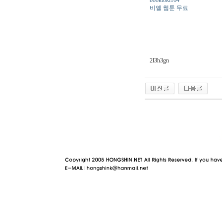
비엘 웹툰 무료
2l3h3gn
야동 사이트