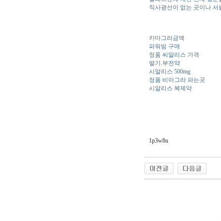
직사광선이 없는 곳이나 서
카마그라금액
파워빔 구매
정품 씨알리스 가격
발기.부전약
시알리스 500mg
정품 비아그라 파는곳
시알리스 복제약
1p3w8u
야동 사이트