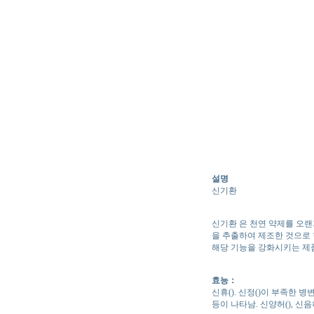
설명
신기환
신기환 은 천연 약제를 오
을 추출하여 제조한 것으로 
해당 기능을 강화시키는 제
효능：
신휴(). 신정()이 부족한 병변.
등이 나타남. 신양허(), 신음허