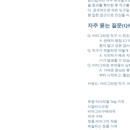
담스럽지만 직구 위조품으로 
필 효과를 확인한 후 직구를
다. 궁극적으로 약은 도구일 
형 잡힌 접근으로 건강을 지
자주 묻는 질문(Q&
Q: 카마그라정 직구 시 위
A: 판매자 평점 4.
뜯지 말고 성분 검
Q: 직구가 적발되면 어떻게
A: 식약처가 해외 
기가 발생할 수 있습
Q: 카마그라정 부작용이 심
A: 가벼운 증상은
부터 시작하고, 혈압
키워드: 카마그라정 직구, 
부광 타다라필 5mg 가격
시알리스모양
비아그라구매약국
약국 구매
정품 비아그라 작용
씨알리스 정품 가격