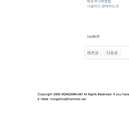
해포쿠구매방법
시알리스 판매하는곳
1m3fh39
야동 사이트