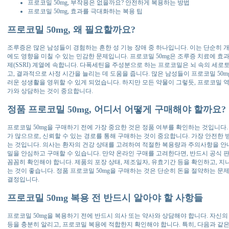
프로코밀 50mg, 부작용은 없을까요? 안전하게 복용하는 방법
프로코밀 50mg, 효과를 극대화하는 복용 팁
프로코밀 50mg, 왜 필요할까요?
조루증은 많은 남성들이 경험하는 흔한 성 기능 장애 중 하나입니다. 이는 단순히 
에도 영향을 미칠 수 있는 민감한 문제입니다. 프로코밀 50mg은 조루증 치료에 효
제(SSRI) 계열에 속합니다. 다폭세틴을 주성분으로 하는 프로코밀은 뇌 속의 세
고, 결과적으로 사정 시간을 늘리는 데 도움을 줍니다. 많은 남성들이 프로코밀 50
러운 성생활을 영위할 수 있게 되었습니다. 하지만 모든 약물이 그렇듯, 프로코밀 역
가와 상담하는 것이 중요합니다.
정품 프로코밀 50mg, 어디서 어떻게 구매해야 할까요?
프로코밀 50mg을 구매하기 전에 가장 중요한 것은 정품 여부를 확인하는 것입니다
가 많으므로, 신뢰할 수 있는 경로를 통해 구매하는 것이 중요합니다. 가장 안전한
는 것입니다. 의사는 환자의 건강 상태를 고려하여 적절한 복용량과 주의사항을 안내
밀을 안심하고 구매할 수 있습니다. 만약 온라인 구매를 고려한다면, 반드시 공식 
꼼꼼히 확인해야 합니다. 제품의 포장 상태, 제조일자, 유효기간 등을 확인하고, 
는 것이 좋습니다. 정품 프로코밀 50mg을 구매하는 것은 단순히 돈을 절약하는 문
결정입니다.
프로코밀 50mg 복용 전 반드시 알아야 할 사항들
프로코밀 50mg을 복용하기 전에 반드시 의사 또는 약사와 상담해야 합니다. 자신의 
등을 충분히 알리고, 프로코밀 복용에 적합한지 확인해야 합니다. 특히, 다음과 같