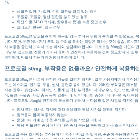
다.
심혈관 질환, 간 질환, 신장 질환을 앓고 있는 경우
우울증, 조울증, 정신 질환을 앓고 있는 경우
특정 약물(MAO 억제제, 항우울제 등)을 복용 중인 경우
알레르기 반응이 있는 경우
프로코밀 50mg은 알코올과 함께 복용할 경우 부작용 위험이 증가할 수 있으므로, 
니다. 또한, 운전이나 기계 조작 등 주의를 요하는 작업은 피하는 것이 좋습니다. 
시 복용을 중단하고 의사 또는 약사와 상담해야 합니다. 프로코밀 50mg은 개인의 
타날 수 있으므로, 전문가의 지시에 따라 안전하게 복용하는 것이 중요합니다. 조루
위험하며, 반드시 전문가의 처방에 따라야 합니다.
프로코밀 50mg, 부작용은 없을까요? 안전하게 복용하
프로코밀 50mg은 비교적 안전한 약물로 알려져 있지만, 일부 사용자에게서 부작용
로는 메스꺼움, 현기증, 두통, 설사, 불면증 등이 있습니다. 이러한 부작용은 대부
지는 경우가 많습니다. 하지만 드물게 심각한 부작용이 나타날 수도 있으므로, 주의
작, 불안, 우울증, 자살 충동 등이 있습니다. 만약 이러한 증상이 나타나면 즉시 
니다. 프로코밀 50mg을 안전하게 복용하기 위해서는 다음과 같은 사항을 지켜야 합
의사 또는 약사의 지시에 따라 복용량과 복용 시간을 정확히 지킨다.
알코올과 함께 복용하지 않는다.
운전이나 기계 조작 등 주의를 요하는 작업은 피한다.
복용 후 불편한 증상이 나타나면 즉시 복용을 중단하고 의사 또는 약사와 상
프로코밀 복용 초기에는 부작용이 더 자주 나타날 수 있지만, 꾸준히 복용하면 대부