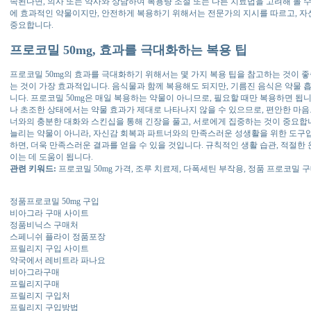
속된다면, 의사 또는 약사와 상담하여 복용량 조절 또는 다른 치료법을 고려해 볼 수
에 효과적인 약물이지만, 안전하게 복용하기 위해서는 전문가의 지시를 따르고, 자
중요합니다.
프로코밀 50mg, 효과를 극대화하는 복용 팁
프로코밀 50mg의 효과를 극대화하기 위해서는 몇 가지 복용 팁을 참고하는 것이 좋습
는 것이 가장 효과적입니다. 음식물과 함께 복용해도 되지만, 기름진 음식은 약물 
니다. 프로코밀 50mg은 매일 복용하는 약물이 아니므로, 필요할 때만 복용하면 됩
나 초조한 상태에서는 약물 효과가 제대로 나타나지 않을 수 있으므로, 편안한 마음
너와의 충분한 대화와 스킨십을 통해 긴장을 풀고, 서로에게 집중하는 것이 중요합니
늘리는 약물이 아니라, 자신감 회복과 파트너와의 만족스러운 성생활을 위한 도구
하면, 더욱 만족스러운 결과를 얻을 수 있을 것입니다. 규칙적인 생활 습관, 적절한 
이는 데 도움이 됩니다.
관련 키워드:
프로코밀 50mg 가격, 조루 치료제, 다폭세틴 부작용, 정품 프로코밀 
정품프로코밀 50mg 구입
비아그라 구매 사이트
정품비닉스 구매처
스페니쉬 플라이 정품포장
프릴리지 구입 사이트
약국에서 레비트라 파나요
비아그라구매
프릴리지구매
프릴리지 구입처
프릴리지 구입방법