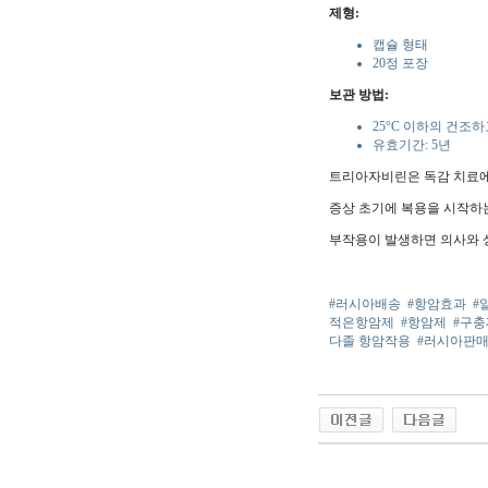
제형:
캡슐 형태
20정 포장
보관 방법:
25°C 이하의 건조
유효기간: 5년
트리아자비린은 독감 치료에
증상 초기에 복용을 시작하
부작용이 발생하면 의사와 
#러시아배송
#항암효과
#
적은항암제
#항암제
#구충
다졸 항암작용
#러시아판
야동 사이트