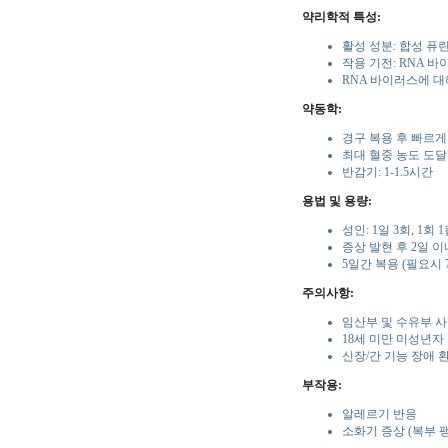
약리학적 특성:
활성 성분: 합성 퓨
작용 기전: RNA 
RNA 바이러스에 
약동학:
경구 복용 후 빠르게
최대 혈중 농도 도달 시
반감기: 1-1.5시간
용법 및 용량:
성인: 1일 3회, 1회 1
증상 발현 후 2일 
5일간 복용 (필요시 
주의사항:
임산부 및 수유부 사
18세 미만 미성년자
신장/간 기능 장애 
부작용:
알레르기 반응
소화기 증상 (복부 팽