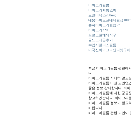
비아그라필름
비아그라처방없이
로얄비닉스200mg
대웅바이오실데나필정100m
슈퍼비아그라혈압약
비아그라220
프로코밀해외직구
골드드래곤후기
수입시알리스필름
미국산비아그라인터넷구매
최근 비아그라필름 관련해서
다
비아그라필름 자세히 알고
비아그라필름 이젠 고민없겠
좋은 정보 감사합니다. 비
비아그라필름에 대한 궁금증
참고하겠습니다. 비아그라필
비아그라필름 정보가 필요하
바랍니다.
비아그라필름 관련 고민이 