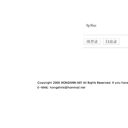
9p36uz
야동 사이트