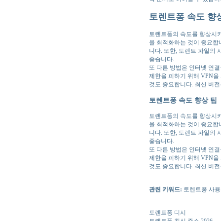
토렌트퐁 속도 향
토렌트퐁의 속도를 향상시키기
을 최적화하는 것이 중요합니
니다. 또한, 토렌트 파일의
좋습니다.
또 다른 방법은 인터넷 연결
제한을 피하기 위해 VPN을
것도 중요합니다. 최신 버
토렌트퐁 속도 향상 팁
토렌트퐁의 속도를 향상시키기
을 최적화하는 것이 중요합니
니다. 또한, 토렌트 파일의
좋습니다.
또 다른 방법은 인터넷 연결
제한을 피하기 위해 VPN을
것도 중요합니다. 최신 버
관련 키워드:
토렌트퐁 사용법
토렌트퐁 디시
토렌트퐁 최신 주소 2026