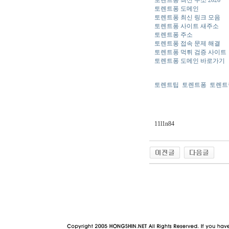
토렌트퐁 도메인
토렌트퐁 최신 링크 모음
토렌트퐁 사이트 새주소
토렌트퐁 주소
토렌트퐁 접속 문제 해결
토렌트퐁 먹튀 검증 사이트
토렌트퐁 도메인 바로가기
토렌트팁
토렌트퐁
토렌트
11l1n84
야동 사이트