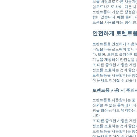
보를 바탕으로 다른 사용자
업로드하기도 하여, 다른 
토렌트퐁의 가장 큰 장점은 
항이 있습니다. 예를 들어,
트퐁을 사용할 때는 항상 
안전하게 토렌트퐁
토렌트퐁을 안전하게 사용하기
파일을 다운로드해야 합니다
다. 또한, 토렌트 클라이언
기능을 제공하여 안전성을 
또 다른 중요한 사항은 개인
정보를 보호하는 것이 좋습니
토렌트퐁을 사용할 때는 항
적 문제로 이어질 수 있습니
토렌트퐁 사용 시 주의
토렌트퐁을 사용할 때는 몇 
신뢰할 수 없는 출처에서 다
램을 최신 상태로 유지하는 
니다.
또 다른 중요한 사항은 개인
정보를 보호하는 것이 좋습니
토렌트퐁을 사용할 때는 항
적 문제로 이어질 수 있습니