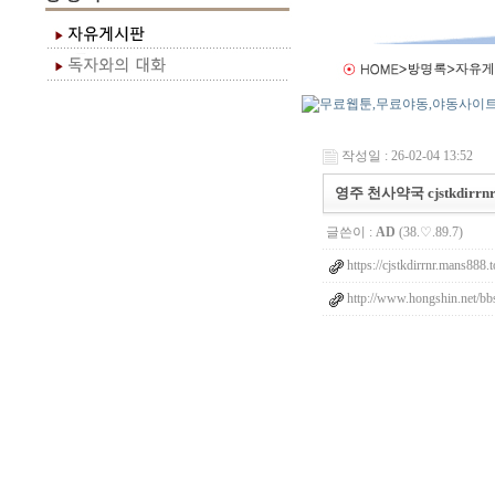
작성일 : 26-02-04 13:52
영주 천사약국 cjstkdirrn
글쓴이 :
AD
(38.♡.89.7)
https://cjstkdirrnr.mans888.
http://www.hongshin.net/bb