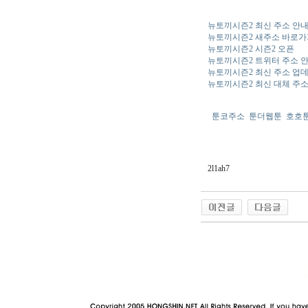
뉴토끼시즌2 최신 주소 안내 
뉴토끼시즌2 새주소 바로가
뉴토끼시즌2 시즌2 오픈
뉴토끼시즌2 트위터 주소 
뉴토끼시즌2 최신 주소 업
뉴토끼시즌2 최신 대체 주
툰코주소
툰더웹툰
호호
2l1ah7
야동 사이트