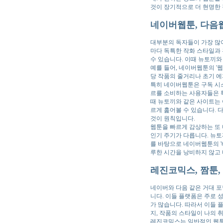
것이 장기적으로 더 현명한
네이버웹툰, 다음
대부분의 독자들이 가장 많이
마다 독특한 작화 스타일과
수 있습니다. 이때 뉴토끼와
예를 들어, 네이버웹툰의 '
당 작품의 줄거리나 초기 
특히 네이버웹툰은 구독 시스
르를 소비하는 사용자들은 
때 뉴토끼와 같은 사이트는 
르게 훑어볼 수 있습니다. 
것이 원칙입니다.
웹툰을 빠르게 감상하는 또 다
인기 주기가 다릅니다. 뉴토
를 바탕으로 네이버웹툰의 '
루한 시간을 낭비하지 않고 
레진코믹스, 짬툰,
네이버와 다음 같은 거대 포
니다. 이들 플랫폼은 주로 성
가 많습니다. 따라서 이들 
지, 작품의 스타일이 나의 
레진코믹스는 일반적인 웹툰