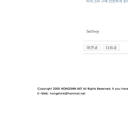
비아그라 구매 안전하게 준
5m31wjy
야동 사이트