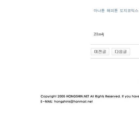
마나툰
해피툰
도지코믹스
2l1m4j
야동 사이트