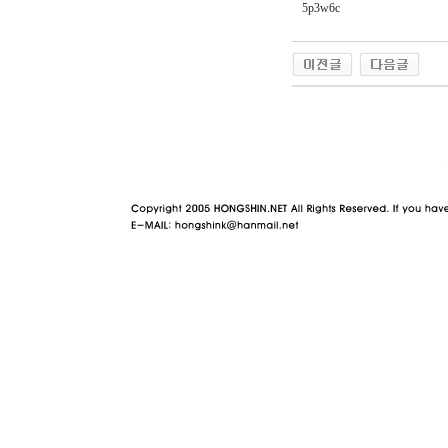
5p3w6c
야동 사이트