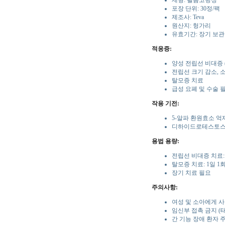
제형: 필름코팅정
포장 단위: 30정/팩
제조사: Teva
원산지: 헝가리
유효기간: 장기 보관
적응증:
양성 전립선 비대증 (
전립선 크기 감소, 
탈모증 치료
급성 요폐 및 수술 
작용 기전:
5-알파 환원효소 억
디하이드로테스토스테
용법 용량:
전립선 비대증 치료: 
탈모증 치료: 1일 1
장기 치료 필요
주의사항:
여성 및 소아에게 사
임신부 접촉 금지 (
간 기능 장애 환자 