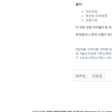
금기:
과민반응
폐쇄성 요로병증
전립선암
이 약은 전문 의약품으로 의
부작용이나 문의 사항이 있
#알로홀 구매대행
#메벤다
송
#탈모치료제
#백신후
구
#코로나백신디톡스
#
야동 사이트