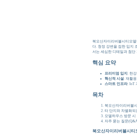
북오산자이리버블시티모델하
다. 청정 강변을 접한 입지
서는 세심한 디테일과 첨단 
핵심 요약
프리미엄 입지
: 한
혁신적 시설
: 재활
스마트 인프라
: I
목차
북오산자이리버블시
타 단지와 차별화되
모델하우스 방문 시
자주 묻는 질문(Q&A
북오산자이리버블시티모