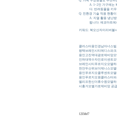
Q: 가족 구성원별로 추천하
A: 1~2인 가구에
다. 반려동물을 키우
Q: 친환경 기술 적용 현황
A: 지열 활용 냉난
됩니다. 에코마트에서
키워드: 북오산자이리버블시티
클러스터용인경남아너스빌
평택브레인시티메디스파크
용인고진역대광로제비앙모
인하대역수자인로이센트모
브레인시티푸르지오모델하
천안두산위브더제니스모델
용인푸르지오클루센트모델
용인푸르지오원클러스터파
엘리프한신더휴수원모델하
시흥거모엘가로제비앙 공
12l3ihf7