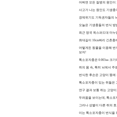
어쩌면 모든 질병의 원인이 
사고가 나는 원인도 기생충
경제위기도 기득권자들의 뇌
오늘은 기생충들의 번식 방
최근 영국 옥스퍼드대 마누
최대길이 10cm짜리 긴촌충
어떻게든 동물을 이용해 번
보자!
톡소포자충은 0.003㎜ 크
쥐의 몸 속, 특히 뇌에서 
번식한 후손은 고양이 똥에 
톡소포자충이 있는 쥐들은 
연구 결과 보통 쥐는 고양
두려움을 보이는데, 톡소포
그러나 성별이 다른 쥐의 호
이는 톡소포자충이 번식을 