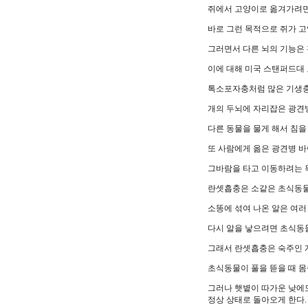
쥐에서 고양이로 옮겨가려면
바로 그런 목적으로 쥐가 고
그러면서 다른 뇌의 기능은 
이에 대해 미국 스탠퍼드대 
톡소포자충처럼 많은 기생충
개의 두뇌에 자리잡은 광견
다른 동물을 물게 해서 침을
또 사람에게 옮은 광견병 바
그바람을 타고 이동하려는 
란셋흡충은 소같은 초식동물
소똥에 섞여 나온 알은 여러
다시 알을 낳으려면 초식동
그래서 란셋흡충은 숙주인 개
초식동물이 풀을 뜯을 때 
그러나 햇볕이 따가운 낮에도
정상 상태로 돌아오게 한다.