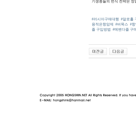
기생충들의 번식 전략은 정말
#러시아구매대행
#알로홀
용적은항암제
#버목스
#
졸 구입방법
#메벤다졸 구
야동 사이트