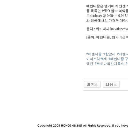
메벤다졸은 벨기에의 얀센 제
품 목록인 WHO 필수 의
도스(dose) 당 0.004 ~
와 영국에서의 가격은 대략 5
출처 : 위키백과 ko.wikiped
[출처] 메벤다졸, 헝가리산 
#메벤다졸
#항암제
#메벤
이러스치료제
#메벤다졸 
멕틴
#코로나백신디톡스
야동 사이트