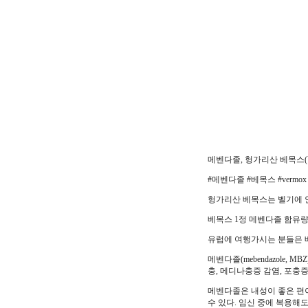
메벤다졸, 헝가리산 베목스(
#메벤다졸 #베목스 #verm
헝가리산 베목스는 벨기에 
베목스 1정 메벤다졸 함유량
유럽에 여행가시는 분들은 베
메벤다졸(mebendazole
충, 메디나충증 감염, 포충증
메벤다졸은 내성이 좋은 편이
수 있다. 임신 중에 복용해