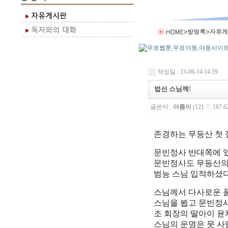
작성일 : 13-06-14 14:59
법선 스님께!
글쓴이 :
아름이
(121.♡.187.6
존경하는 무등산 첫 
문빈정사 반대쪽에 
문빈정사도 무등산의
범능 스님 입적하셨다
스님께서 다사로운 품
스님을 뵙고 문빈정사
조 회장의 딸아이 윤
스님의 운명은 뭇 사