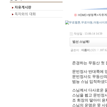
작성일 : 13-06-14 14:59
법선 스님께!
글쓴이 :
아름이
(121.♡.187.6
존경하는 무등산 첫 
문빈정사 반대쪽에 
문빈정사도 무등산의
범능 스님 입적하셨다
스님께서 다사로운 품
스님을 뵙고 문빈정사
조 회장의 딸아이 윤
스님의 운명은 뭇 사