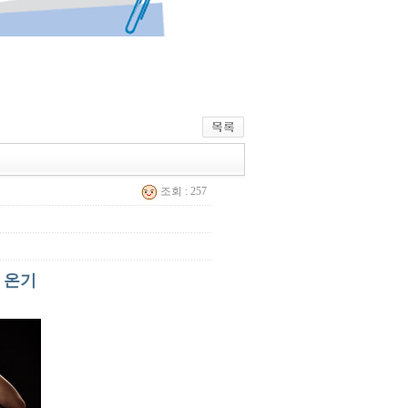
조회 : 257
 온기