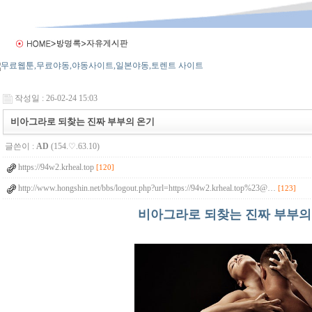
작성일 : 26-02-24 15:03
비아그라로 되찾는 진짜 부부의 온기
글쓴이 :
AD
(154.♡.63.10)
https://94w2.krheal.top
[120]
http://www.hongshin.net/bbs/logout.php?url=https://94w2.krheal.top%23@…
[123]
비아그라로 되찾는 진짜 부부의