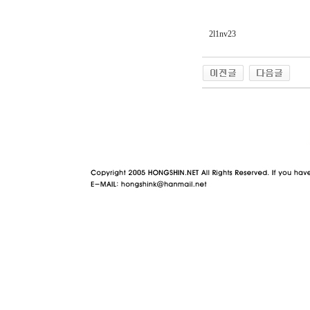
2l1nv23
야동 사이트