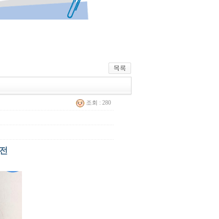
조회 : 280
사전