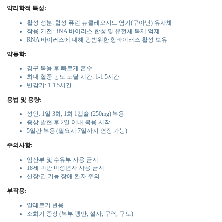
약리학적 특성:
활성 성분: 합성 퓨린 뉴클레오시드 염기(구아닌) 유사체
작용 기전: RNA 바이러스 합성 및 유전체 복제 억제
RNA 바이러스에 대해 광범위한 항바이러스 활성 보유
약동학:
경구 복용 후 빠르게 흡수
최대 혈중 농도 도달 시간: 1-1.5시간
반감기: 1-1.5시간
용법 및 용량:
성인: 1일 3회, 1회 1캡슐 (250mg) 복용
증상 발현 후 2일 이내 복용 시작
5일간 복용 (필요시 7일까지 연장 가능)
주의사항:
임산부 및 수유부 사용 금지
18세 미만 미성년자 사용 금지
신장/간 기능 장애 환자 주의
부작용:
알레르기 반응
소화기 증상 (복부 팽만, 설사, 구역, 구토)