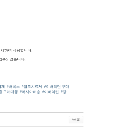
억제하여 작용합니다.
 입증되었습니다.
암제
#버목스
#탈모치료제
#이버멕틴 구매
졸 구매대행
#러시아배송
#이버멕틴
#당