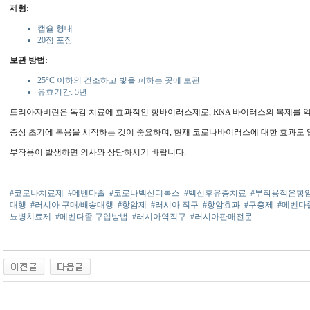
제형:
캡슐 형태
20정 포장
보관 방법:
25°C 이하의 건조하고 빛을 피하는 곳에 보관
유효기간: 5년
트리아자비린은 독감 치료에 효과적인 항바이러스제로, RNA 바이러스의 복제를 
증상 초기에 복용을 시작하는 것이 중요하며, 현재 코로나바이러스에 대한 효과도
부작용이 발생하면 의사와 상담하시기 바랍니다.
#코로나치료제
#메벤다졸
#코로나백신디톡스
#백신후유증치료
#부작용적은항
대행
#러시아 구매/배송대행
#항암제
#러시아 직구
#항암효과
#구충제
#메벤다
뇨병치료제
#메벤다졸 구입방법
#러시아역직구
#러시아판매전문
동 사이트